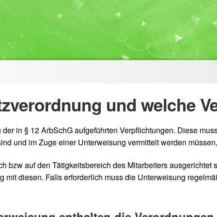
utzverordnung und welche V
 der in § 12 ArbSchG aufgeführten Verpflichtungen. Diese muss d
nd und im Zuge einer Unterweisung vermittelt werden müssen, w
 bzw auf den Tätigkeitsbereich des Mitarbeiters ausgerichtet sei
it diesen. Falls erforderlich muss die Unterweisung regelmä
terweisung enthalten die Verordnunge