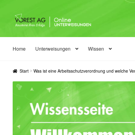
Zur
Zum
Navigation
Inhalt
springen
springen
Home
Unterweisungen
Wissen
Start
Was ist eine Arbeitsschutzverordnung und welche Ve