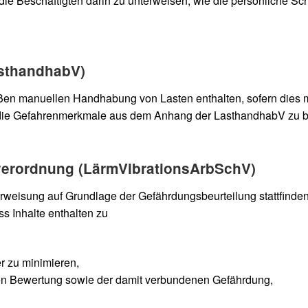
die Beschäftigten darin zu unterweisen, wie die persönliche Sch
sthandhabV)
 manuellen Handhabung von Lasten enthalten, sofern dies mö
die Gefahrenmerkmale aus dem Anhang der LasthandhabV zu be
zverordnung (LärmVibrationsArbSchV)
erweisung auf Grundlage der Gefährdungsbeurteilung stattfinde
ss Inhalte enthalten zu
 zu minimieren,
ren Bewertung sowie der damit verbundenen Gefährdung,