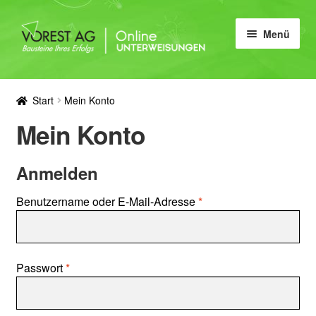
Zur
Zum
Menü
Navigation
Inhalt
springen
springen
Home
Start
Mein Konto
Unterweisungen
Mein Konto
Wissen
Anmelden
Erforderlich
Benutzername oder E-Mail-Adresse
*
Erforderlich
Passwort
*